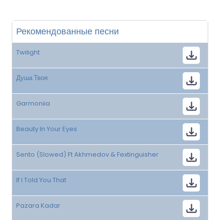
Рекомендованные песни
Twilight
Душа Твоя
Garmoniia
Beauty In Your Eyes
Sento (Slowed) Ft Akhmedov & Fextinguisher
If I Told You That
Pazara Kadar